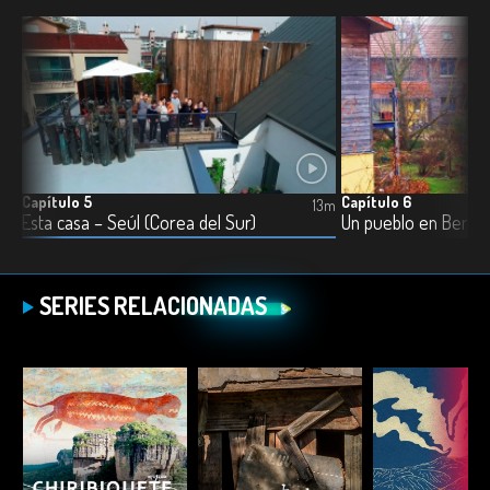
Capítulo 5
Capítulo 6
14m
13m
Esta casa – Seúl (Corea del Sur)
Un pueblo en Berlín 
SERIES RELACIONADAS