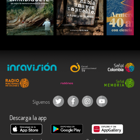
ESCUCHAR
ESCUCHAR
ESCUC
Síguenos
Descarga la app