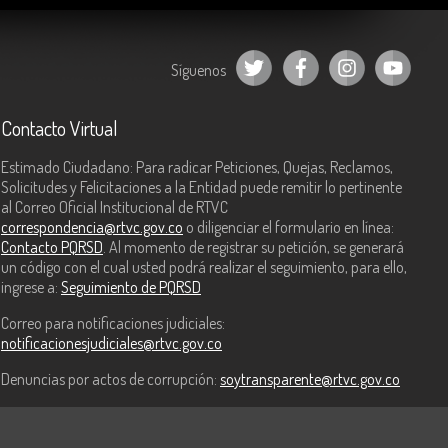
Síguenos
Contacto Virtual
Estimado Ciudadano: Para radicar Peticiones, Quejas, Reclamos,
Solicitudes y Felicitaciones a la Entidad puede remitir lo pertinente
al Correo Oficial Institucional de RTVC
correspondencia@rtvc.gov.co
o diligenciar el formulario en línea:
Contacto PQRSD
. Al momento de registrar su petición, se generará
un código con el cual usted podrá realizar el seguimiento, para ello,
ingrese a:
Seguimiento de PQRSD
Correo para notificaciones judiciales:
notificacionesjudiciales@rtvc.gov.co
Denuncias por actos de corrupción:
soytransparente@rtvc.gov.co