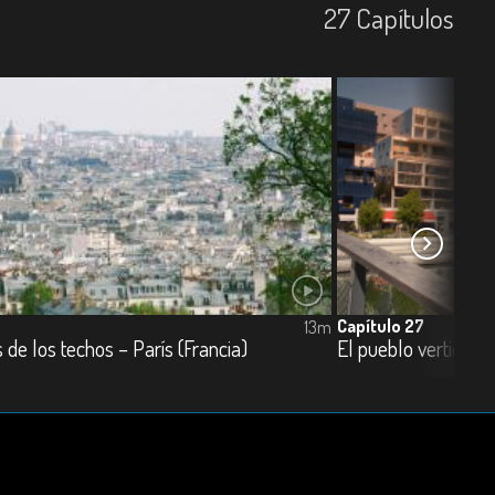
27
Capí­tulos
Capítulo 27
13m
s de los techos – París (Francia)
El pueblo vertical –