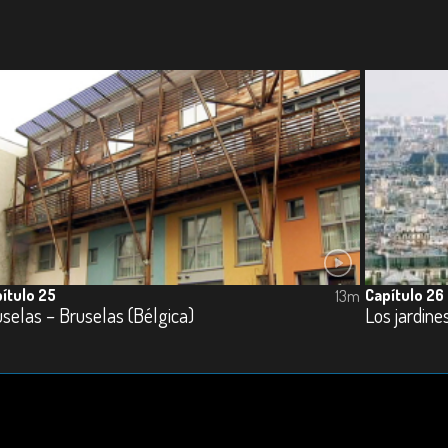
ítulo 25
Capítulo 26
13m
selas – Bruselas (Bélgica)
Los jardine