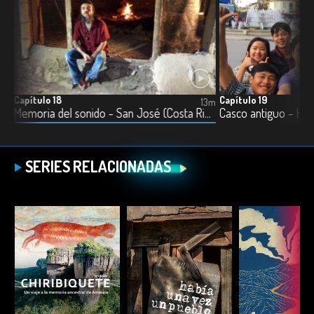
Capítulo 18
Capítulo 19
13m
13m
Memoria del sonido - San José (Costa Rica)
Casco antiguo – Han
SERIES RELACIONADAS