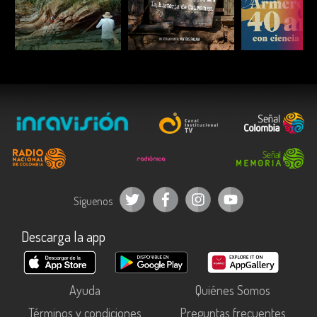
ESCUCHAR
ESCUCHAR
ESCUC
Síguenos
Descarga la app
Ayuda
Quiénes Somos
Términos y condiciones
Preguntas frecuentes