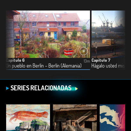
Capítulo 6
Capítulo 7
13m
13m
Un pueblo en Berlín – Berlín (Alemania)
SERIES RELACIONADAS