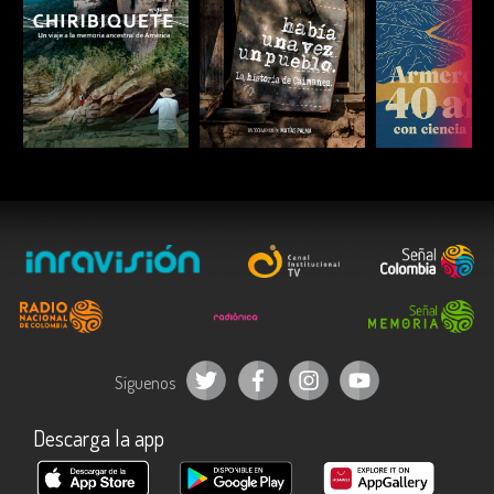
ESCUCHAR
ESCUCHAR
ESCUC
Síguenos
Descarga la app