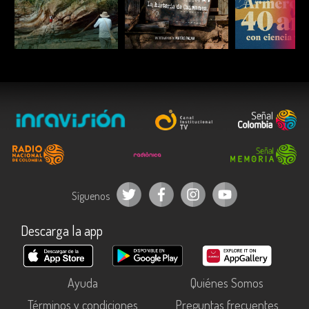
ESCUCHAR
ESCUCHAR
ESCUC
Síguenos
Descarga la app
Ayuda
Quiénes Somos
Términos y condiciones
Preguntas frecuentes