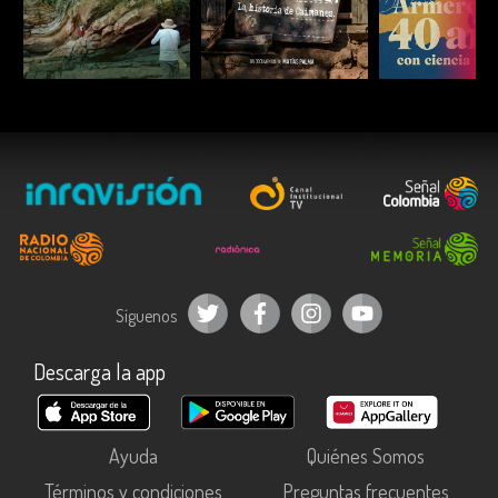
ESCUCHAR
ESCUCHAR
ESCUC
Síguenos
Descarga la app
Ayuda
Quiénes Somos
Términos y condiciones
Preguntas frecuentes