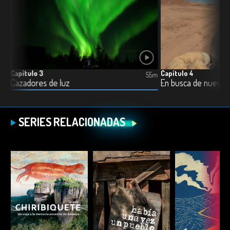
Capítulo 3
Capítulo 4
5m
55m
Cazadores de luz
En busca de nuevo
SERIES RELACIONADAS