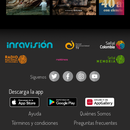
ESCUCHAR
ESCUCHAR
ESCUC
Síguenos
Descarga la app
Ayuda
Quiénes Somos
Términos y condiciones
Preguntas frecuentes