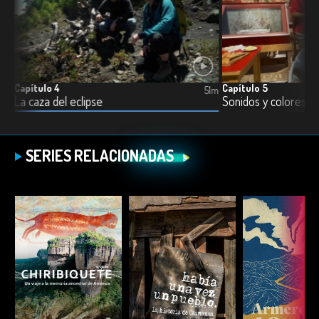
Capítulo 4
Capítulo 5
3m
51m
La caza del eclipse
Sonidos y colores d
SERIES RELACIONADAS