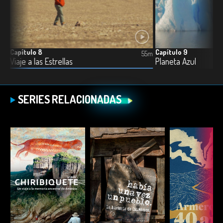
Capítulo 8
Capítulo 9
5m
55m
Viaje a las Estrellas
Planeta Azul
SERIES RELACIONADAS