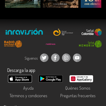
ESCUCHAR
ESCUCHAR
ESCUC
Síguenos
Descarga la app
Ayuda
Quiénes Somos
Términos y condiciones
Preguntas frecuentes