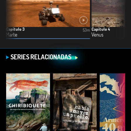
Capítulo 3
Capítulo 4
51m
53m
Marte
Venus
SERIES RELACIONADAS