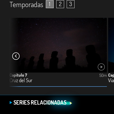
Temporadas
1
2
3
Capítulo 7
Cap
50m
50m
Cruz del Sur
Vía
SERIES RELACIONADAS