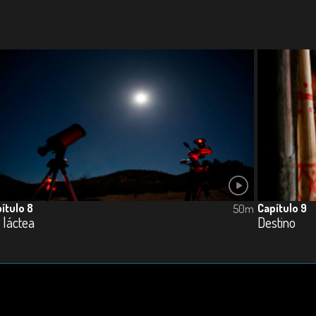
ítulo 8
Capítulo 9
50m
 láctea
Destino