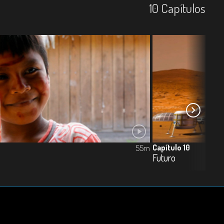
10
Capí­tulos
Capítulo 10
55m
Futuro