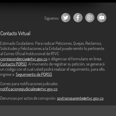
Síguenos
Contacto Virtual
Estimado Ciudadano: Para radicar Peticiones, Quejas, Reclamos,
Solicitudes y Felicitaciones a la Entidad puede remitir lo pertinente
al Correo Oficial Institucional de RTVC
correspondencia@rtvc.gov.co
o diligenciar el formulario en línea:
Contacto PQRSD
. Al momento de registrar su petición, se generará
un código con el cual usted podrá realizar el seguimiento, para ello,
ingrese a:
Seguimiento de PQRSD
Correo para notificaciones judiciales:
notificacionesjudiciales@rtvc.gov.co
Denuncias por actos de corrupción:
soytransparente@rtvc.gov.co