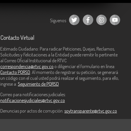
Síguenos
Contacto Virtual
Estimado Ciudadano: Para radicar Peticiones, Quejas, Reclamos,
Solicitudes y Felicitaciones a la Entidad puede remitir lo pertinente
al Correo Oficial Institucional de RTVC
correspondencia@rtvc.gov.co
o diligenciar el formulario en línea:
Contacto PQRSD
. Al momento de registrar su petición, se generará
un código con el cual usted podrá realizar el seguimiento, para ello,
ingrese a:
Seguimiento de PQRSD
Correo para notificaciones judiciales:
notificacionesjudiciales@rtvc.gov.co
Denuncias por actos de corrupción:
soytransparente@rtvc.gov.co