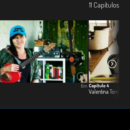
11
Capí­tulos
Capítulo 4
6m
Valentina Toro