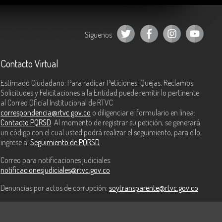
Síguenos
Contacto Virtual
Estimado Ciudadano: Para radicar Peticiones, Quejas, Reclamos,
Solicitudes y Felicitaciones a la Entidad puede remitir lo pertinente
al Correo Oficial Institucional de RTVC
correspondencia@rtvc.gov.co
o diligenciar el formulario en línea:
Contacto PQRSD
. Al momento de registrar su petición, se generará
un código con el cual usted podrá realizar el seguimiento, para ello,
ingrese a:
Seguimiento de PQRSD
Correo para notificaciones judiciales:
notificacionesjudiciales@rtvc.gov.co
Denuncias por actos de corrupción:
soytransparente@rtvc.gov.co