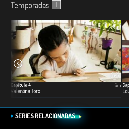
Temporadas
1
Capítulo 4
Cap
6m
6m
Valentina Toro
Ed
SERIES RELACIONADAS