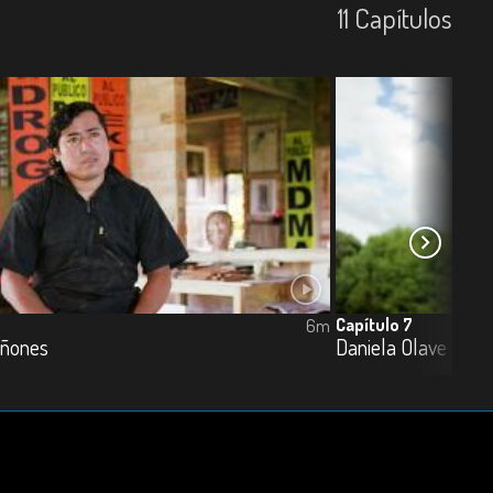
11
Capí­tulos
Capítulo 7
6m
iñones
Daniela Olave