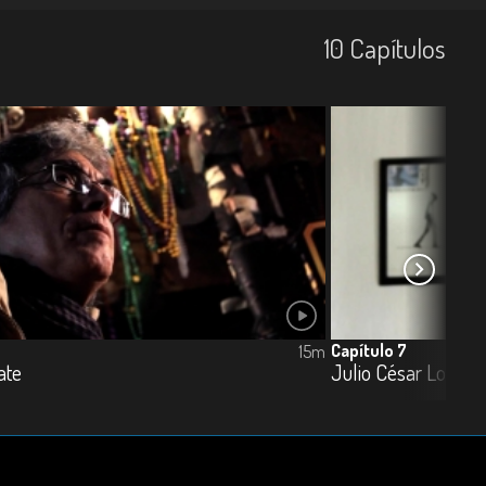
10
Capí­tulos
Capítulo 7
15m
ate
Julio César Londo