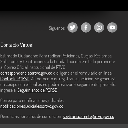
Síguenos
Contacto Virtual
Estimado Ciudadano: Para radicar Peticiones, Quejas, Reclamos,
Solicitudes y Felicitaciones a la Entidad puede remitir lo pertinente
al Correo Oficial Institucional de RTVC
correspondencia@rtvc.gov.co
o diligenciar el formulario en línea:
Contacto PQRSD
. Al momento de registrar su petición, se generará
un código con el cual usted podrá realizar el seguimiento, para ello,
ingrese a:
Seguimiento de PQRSD
Correo para notificaciones judiciales:
notificacionesjudiciales@rtvc.gov.co
Denuncias por actos de corrupción:
soytransparente@rtvc.gov.co