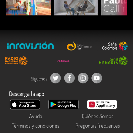
ESCUCHAR
ESCUCHAR
ESCUC
Síguenos
Descarga la app
Ayuda
Quiénes Somos
Términos y condiciones
Preguntas frecuentes