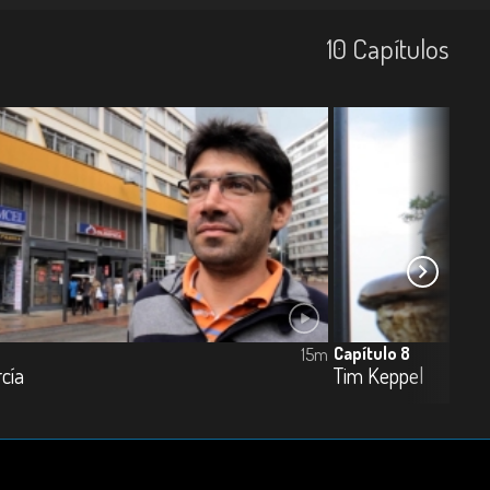
10
Capí­tulos
Capítulo 8
15m
cía
Tim Keppel