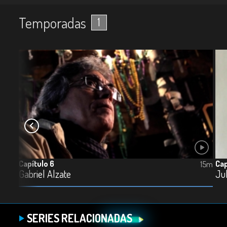
Temporadas
1
Capítulo 6
Cap
15m
15m
Gabriel Alzate
Ju
SERIES RELACIONADAS