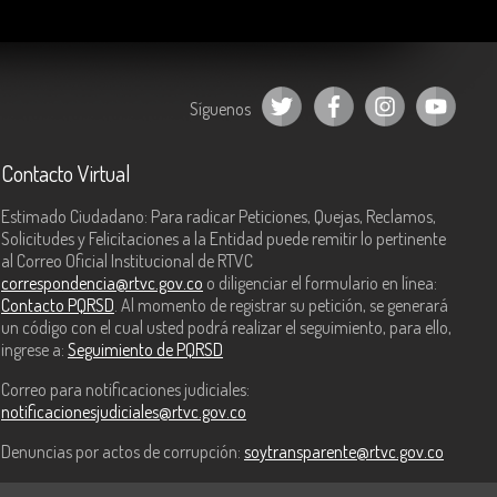
Síguenos
Contacto Virtual
Estimado Ciudadano: Para radicar Peticiones, Quejas, Reclamos,
Solicitudes y Felicitaciones a la Entidad puede remitir lo pertinente
al Correo Oficial Institucional de RTVC
correspondencia@rtvc.gov.co
o diligenciar el formulario en línea:
Contacto PQRSD
. Al momento de registrar su petición, se generará
un código con el cual usted podrá realizar el seguimiento, para ello,
ingrese a:
Seguimiento de PQRSD
Correo para notificaciones judiciales:
notificacionesjudiciales@rtvc.gov.co
Denuncias por actos de corrupción:
soytransparente@rtvc.gov.co