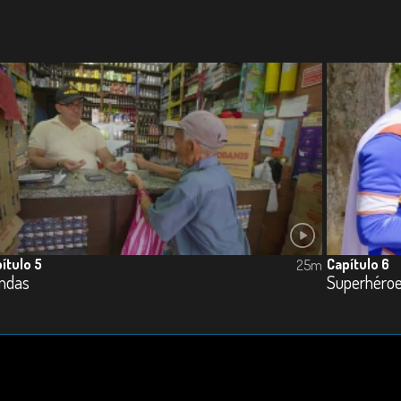
ítulo 5
Capítulo 6
25m
endas
Superhéro