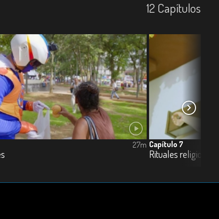
12
Capí­tulos
Capítulo 7
27m
es
Rituales religiosos