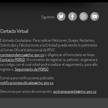
Síguenos
Contacto Virtual
Estimado Ciudadano: Para radicar Peticiones, Quejas, Reclamos,
Solicitudes y Felicitaciones a la Entidad puede remitir lo pertinente
al Correo Oficial Institucional de RTVC
correspondencia@rtvc.gov.co
o diligenciar el formulario en línea:
Contacto PQRSD
. Al momento de registrar su petición, se generará
un código con el cual usted podrá realizar el seguimiento, para ello,
ingrese a:
Seguimiento de PQRSD
Correo para notificaciones judiciales:
notificacionesjudiciales@rtvc.gov.co
Denuncias por actos de corrupción:
soytransparente@rtvc.gov.co