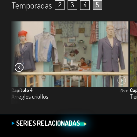
Temporadas
2
3
4
5
Capítulo 4
Cap
25m
25m
Arreglos criollos
Ti
SERIES RELACIONADAS