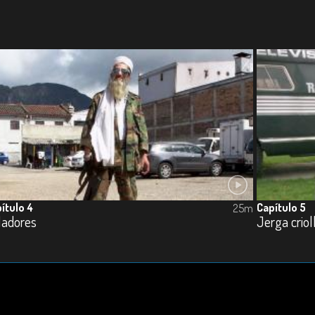
ítulo 4
Capítulo 5
25m
ladores
Jerga criol