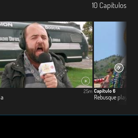
10
Capí­tulos
Capítulo 6
25m
la
Rebusque playero