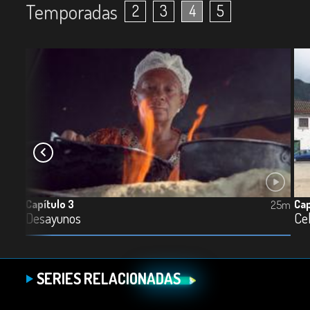
Temporadas
2
3
4
5
Capítulo 3
Cap
25m
25m
Desayunos
Ce
SERIES RELACIONADAS