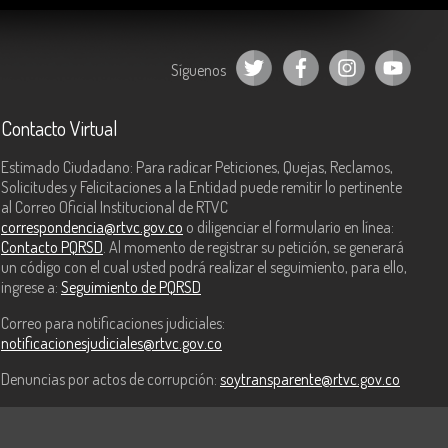
Síguenos
Contacto Virtual
Estimado Ciudadano: Para radicar Peticiones, Quejas, Reclamos,
Solicitudes y Felicitaciones a la Entidad puede remitir lo pertinente
al Correo Oficial Institucional de RTVC
correspondencia@rtvc.gov.co
o diligenciar el formulario en línea:
Contacto PQRSD
. Al momento de registrar su petición, se generará
un código con el cual usted podrá realizar el seguimiento, para ello,
ingrese a:
Seguimiento de PQRSD
Correo para notificaciones judiciales:
notificacionesjudiciales@rtvc.gov.co
Denuncias por actos de corrupción:
soytransparente@rtvc.gov.co