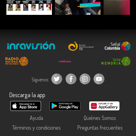
ESCUCHAR
ESCUCHAR
ESCUC
Síguenos
Descarga la app
Ayuda
Quiénes Somos
Términos y condiciones
Preguntas frecuentes