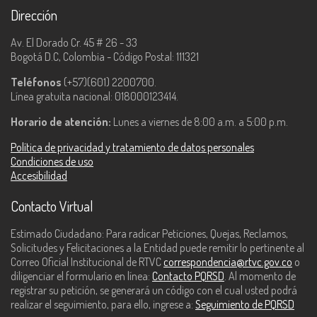
Dirección
Av. El Dorado Cr. 45 # 26 - 33
Bogotá D.C, Colombia - Código Postal: 111321
Teléfonos
(+57)(601) 2200700.
Línea gratuita nacional: 018000123414.
Horario de atención:
Lunes a viernes de 8:00 a.m. a 5:00 p.m.
Política de privacidad y tratamiento de datos personales
Condiciones de uso
Accesibilidad
Contacto Virtual
Estimado Ciudadano: Para radicar Peticiones, Quejas, Reclamos,
Solicitudes y Felicitaciones a la Entidad puede remitir lo pertinente al
Correo Oficial Institucional de RTVC
correspondencia@rtvc.gov.co
o
diligenciar el formulario en línea:
Contacto PQRSD
. Al momento de
registrar su petición, se generará un código con el cual usted podrá
realizar el seguimiento, para ello, ingrese a:
Seguimiento de PQRSD