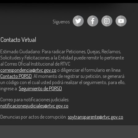
Síguenos
Contacto Virtual
Estimado Ciudadano: Para radicar Peticiones, Quejas, Reclamos,
Solicitudes y Felicitaciones a la Entidad puede remitir lo pertinente
al Correo Oficial Institucional de RTVC
correspondencia@rtvc.gov.co
o diligenciar el formulario en línea:
Contacto PQRSD
. Al momento de registrar su petición, se generará
un código con el cual usted podrá realizar el seguimiento, para ello,
ingrese a:
Seguimiento de PQRSD
Correo para notificaciones judiciales:
notificacionesjudiciales@rtvc.gov.co
Denuncias por actos de corrupción:
soytransparente@rtvc.gov.co