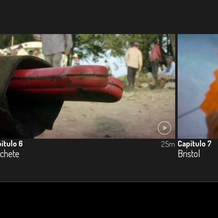
ítulo 6
Capítulo 7
25m
chete
Bristol