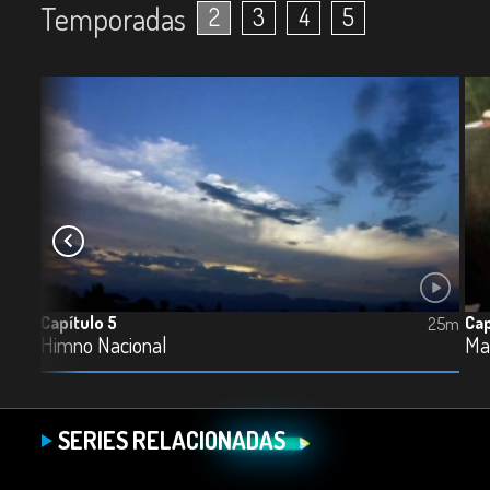
Temporadas
2
3
4
5
Capítulo 5
Cap
27m
25m
Himno Nacional
Ma
SERIES RELACIONADAS