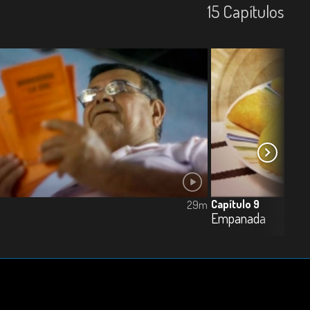
15
Capí­tulos
Capítulo 9
29m
Empanada