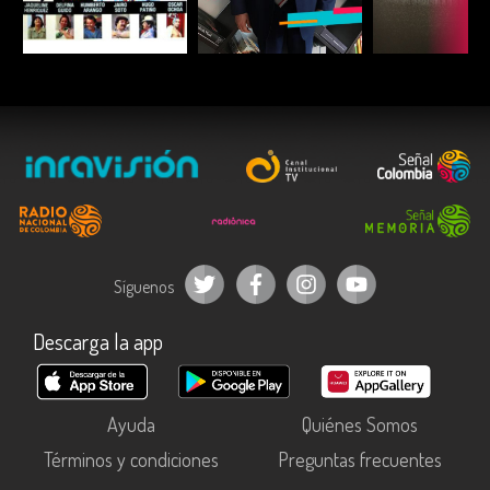
ESCUCHAR
ESCUCHAR
ESCUC
Síguenos
Descarga la app
Ayuda
Quiénes Somos
Términos y condiciones
Preguntas frecuentes