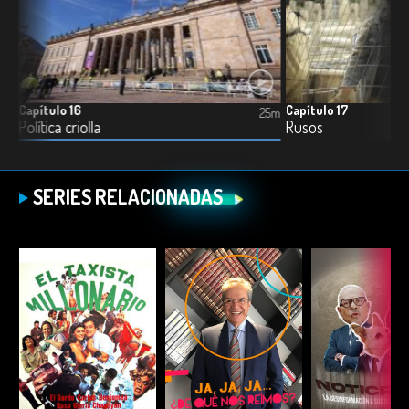
Capítulo 16
Capítulo 17
5m
25m
Política criolla
Rusos
SERIES RELACIONADAS