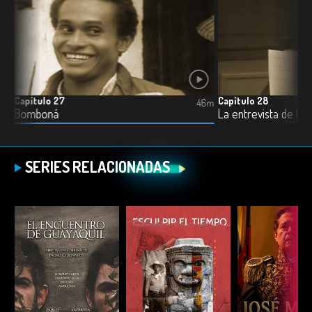
Capítulo 27
Capítulo 28
0m
46m
Bomboná
La entrevista de Gua
SERIES RELACIONADAS