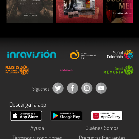
ESCUCHAR
ESCUCHAR
ESCUC
Síguenos
Descarga la app
Ayuda
Quiénes Somos
Términos y condiciones
Preguntas frecuentes