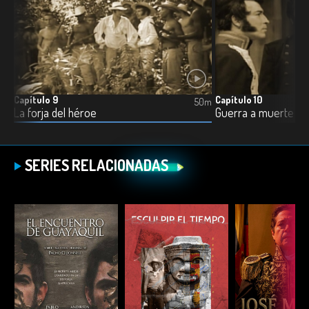
Capítulo 9
Capítulo 10
0m
50m
La forja del héroe
Guerra a muerte
SERIES RELACIONADAS