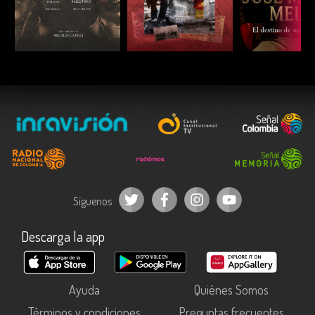
ESCUCHAR
ESCUCHAR
ESCUC
Síguenos
Descarga la app
Ayuda
Quiénes Somos
Términos y condiciones
Preguntas frecuentes