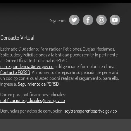
Síguenos
Contacto Virtual
Estimado Ciudadano: Para radicar Peticiones, Quejas, Reclamos,
Solicitudes y Felicitaciones a la Entidad puede remitir lo pertinente
al Correo Oficial Institucional de RTVC
correspondencia@rtvc.gov.co
o diligenciar el formulario en línea:
Contacto PQRSD
. Al momento de registrar su petición, se generará
un código con el cual usted podrá realizar el seguimiento, para ello,
ingrese a:
Seguimiento de PQRSD
Correo para notificaciones judiciales:
notificacionesjudiciales@rtvc.gov.co
Denuncias por actos de corrupción:
soytransparente@rtvc.gov.co