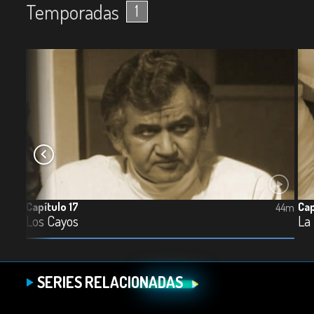
Temporadas
1
Capítulo 17
Cap
48m
44m
Los Cayos
La
SERIES RELACIONADAS