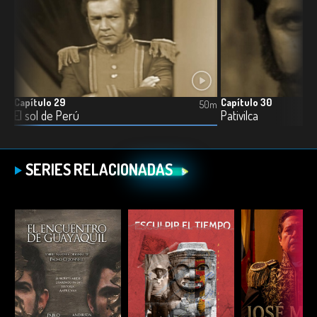
Capítulo 29
Capítulo 30
8m
50m
El sol de Perú
Pativilca
SERIES RELACIONADAS