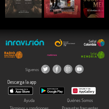
ESCUCHAR
ESCUCHAR
ESCUC
Síguenos
Descarga la app
Ayuda
Quiénes Somos
Términos y condiciones
Preguntas frecuentes