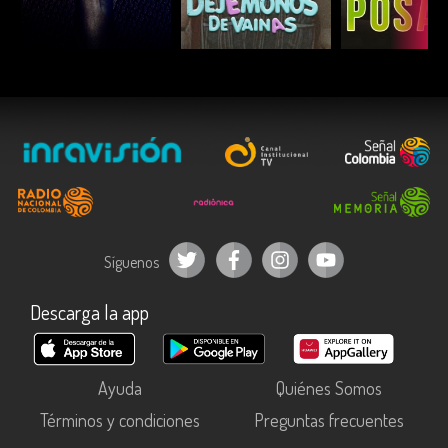
ESCUCHAR
ESCUCHAR
ESCUC
Síguenos
Descarga la app
Ayuda
Quiénes Somos
Términos y condiciones
Preguntas frecuentes