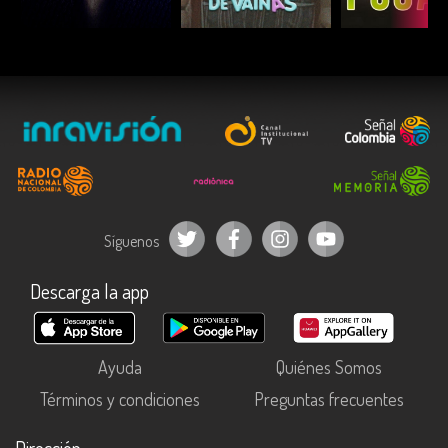
ESCUCHAR
ESCUCHAR
ESCUC
Síguenos
Descarga la app
Ayuda
Quiénes Somos
Términos y condiciones
Preguntas frecuentes