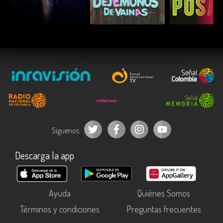
ESCUCHAR
ESCUCHAR
ESCUC
Síguenos
Descarga la app
Ayuda
Quiénes Somos
Términos y condiciones
Preguntas frecuentes