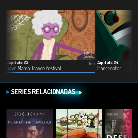
Capítulo 23
Capítulo 24
5m
6m
Save Mama Trance festival
Trancenator
SERIES RELACIONADAS