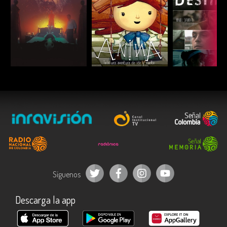
ESCUCHAR
ESCUCHAR
ESCUC
Síguenos
Descarga la app