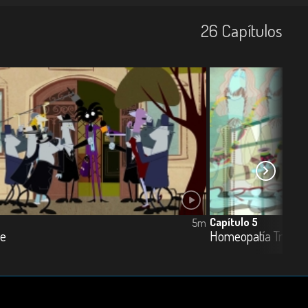
26
Capí­tulos
Capítulo 5
5m
ce
Homeopatía Trance