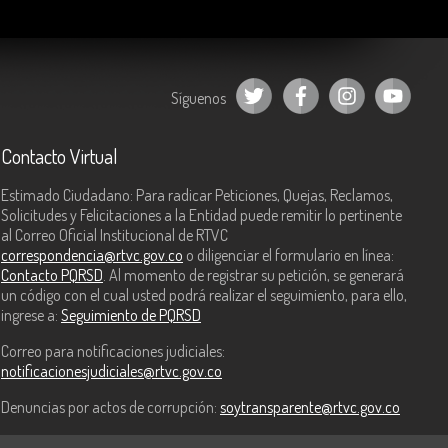
Síguenos
Contacto Virtual
Estimado Ciudadano: Para radicar Peticiones, Quejas, Reclamos,
Solicitudes y Felicitaciones a la Entidad puede remitir lo pertinente
al Correo Oficial Institucional de RTVC
correspondencia@rtvc.gov.co
o diligenciar el formulario en línea:
Contacto PQRSD
. Al momento de registrar su petición, se generará
un código con el cual usted podrá realizar el seguimiento, para ello,
ingrese a:
Seguimiento de PQRSD
Correo para notificaciones judiciales:
notificacionesjudiciales@rtvc.gov.co
Denuncias por actos de corrupción:
soytransparente@rtvc.gov.co