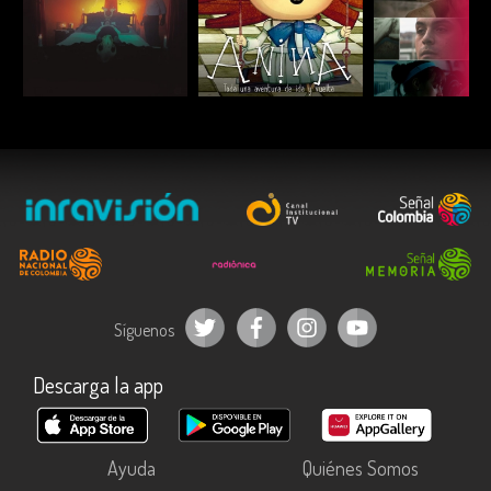
ESCUCHAR
ESCUCHAR
ESCUC
Síguenos
Descarga la app
Ayuda
Quiénes Somos