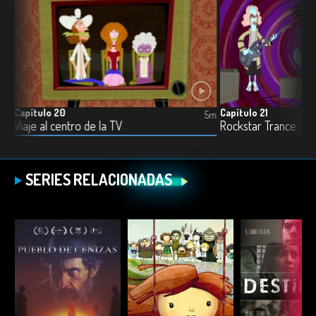
Capítulo 20
Capítulo 21
6m
5m
Viaje al centro de la TV
Rockstar Trance
SERIES RELACIONADAS