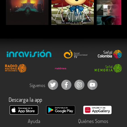
ESCUCHAR
ESCUCHAR
ESCUC
Síguenos
Descarga la app
Ayuda
Quiénes Somos