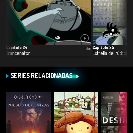
Capítulo 24
Capítulo 25
6m
6m
Trancenator
Estrella del fútbol
SERIES RELACIONADAS