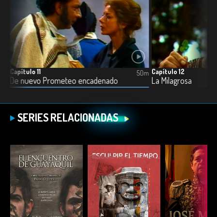
Capítulo 11
Capítulo 12
6m
50m
De nuevo Prometeo encadenado
La Milagrosa
SERIES RELACIONADAS