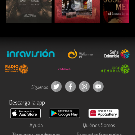
ESCUCHAR
ESCUCHAR
ESCUC
Síguenos
Descarga la app
Ayuda
Quiénes Somos
Términos y condiciones
Preguntas frecuentes