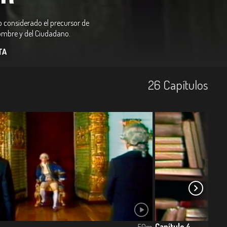
ño considerado el precursor de
Hombre y del Ciudadano.
TA
26
Capí­tulos
Capítulo 4
50m