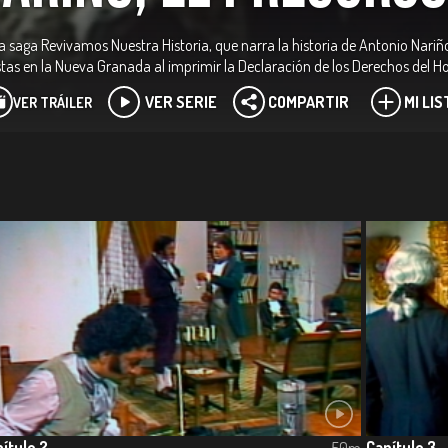
e la saga Revivamos Nuestra Historia, que narra la historia de Antonio Nari
stas en la Nueva Granada al imprimir la Declaración de los Derechos del 
VER SERIE
COMPARTIR
MI LIS
VER TRÁILER
ítulo 2
Capítulo 3
50m