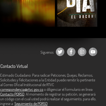
COMPARTIR
COMPARTIR
Síguenos
Contacto Virtual
Estimado Ciudadano: Para radicar Peticiones, Quejas, Reclamos,
Solicitudes y Felicitaciones a la Entidad puede remitir lo pertinente
al Correo Oficial Institucional de RTVC
correspondencia@rtvc.gov.co
o diligenciar el formulario en línea:
Contacto PQRSD
. Al momento de registrar su petición, se generará
un código con el cual usted podrá realizar el seguimiento, para ello,
ingrese a:
Seguimiento de PQRSD