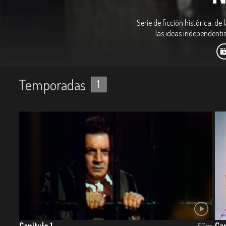
Serie de ficción histórica, d
las ideas independenti
Temporadas
1
Capítulo 1
Cap
50m