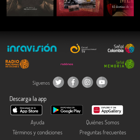
ESCUCHAR
ESCUCHAR
ESCUC
Síguenos
Descarga la app
Ayuda
Quiénes Somos
Términos y condiciones
Preguntas frecuentes