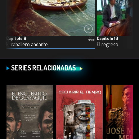
Capítulo 9
Capítulo 10
0m
44m
El caballero andante
El regreso
SERIES RELACIONADAS