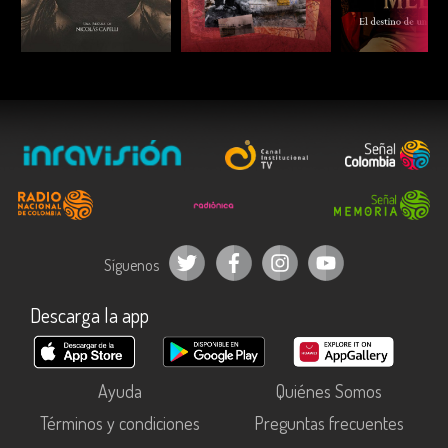
ESCUCHAR
ESCUCHAR
ESCUC
Síguenos
Descarga la app
Ayuda
Quiénes Somos
Términos y condiciones
Preguntas frecuentes