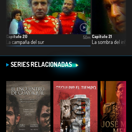
Capítulo 20
Capítulo 21
0m
50m
La campaña del sur
La sombra del infor
SERIES RELACIONADAS