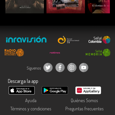
ESCUCHAR
ESCUCHAR
ESCUC
Síguenos
Descarga la app
Ayuda
Quiénes Somos
Términos y condiciones
Preguntas frecuentes