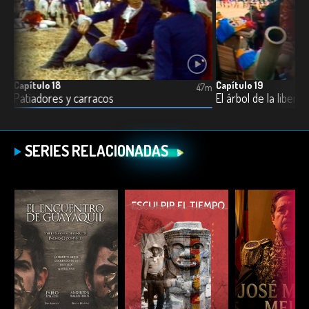
Capítulo 18
Capítulo 19
8m
47m
Patiadores y carracos
El árbol de la liberta
SERIES RELACIONADAS