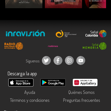
ESCUCHAR
ESCUCHAR
ESCUC
Síguenos
Descarga la app
Ayuda
Quiénes Somos
Términos y condiciones
Preguntas frecuentes