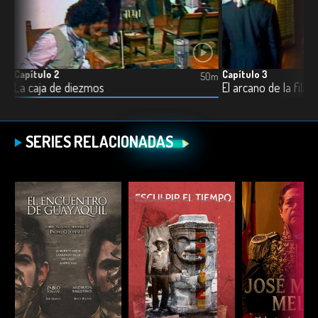
Capítulo 2
Capítulo 3
0m
50m
La caja de diezmos
El arcano de la filan
SERIES RELACIONADAS