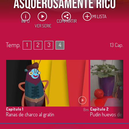
Asquerosamente Rico
MI LISTA
INFO
COMPARTIR
VER SERIE
Temp.
1
2
3
4
13
Cap.
Serie ganadora en la categoría no-ficción en el Festival comKids 2017.
Capítulo 1
Capítulo 2
8m
Ranas de charco al gratín
Pudín huevos de m