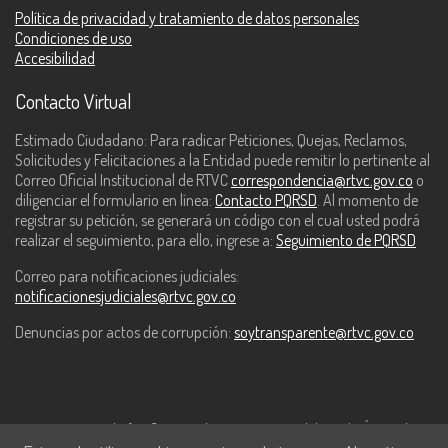
Política de privacidad y tratamiento de datos personales
Condiciones de uso
Accesibilidad
Contacto Virtual
Estimado Ciudadano: Para radicar Peticiones, Quejas, Reclamos,
Solicitudes y Felicitaciones a la Entidad puede remitir lo pertinente al
Correo Oficial Institucional de RTVC
correspondencia@rtvc.gov.co
o
diligenciar el formulario en línea:
Contacto PQRSD
. Al momento de
registrar su petición, se generará un código con el cual usted podrá
realizar el seguimiento, para ello, ingrese a:
Seguimiento de PQRSD
Correo para notificaciones judiciales:
notificacionesjudiciales@rtvc.gov.co
Denuncias por actos de corrupción:
soytransparente@rtvc.gov.co
Este contenido fue financiado con recursos del Fondo Único de