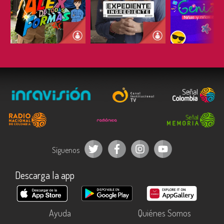
ESCUCHAR
ESCUCHAR
ESCUC
Síguenos
Descarga la app
Ayuda
Quiénes Somos