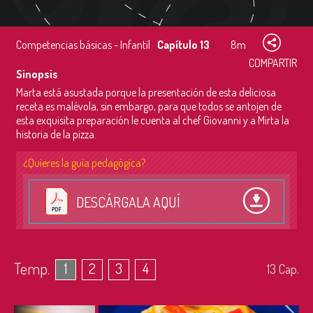
Competencias básicas - Infantil
Capítulo 13
8m
COMPARTIR
Sinopsis
Marta está asustada porque la presentación de esta deliciosa
receta es malévola, sin embargo, para que todos se antojen de
esta exquisita preparación le cuenta al chef Giovanni y a Mirta la
historia de la pizza.
¿Quieres la guía pedagógica?
DESCÁRGALA AQUÍ
Temp.
1
2
3
4
13
Cap.