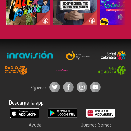
ESCUCHAR
ESCUCHAR
ESCUC
Síguenos
Descarga la app
Ayuda
Quiénes Somos