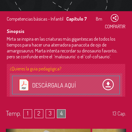
Competencias básicas - Infantil
Capítulo 7
8m
COMPARTIR
Sinopsis
Mirta se inspira en las criaturas más gigantescas de todos los
tiempos para hacer una aterradora panacota de ojo de
amargosaurus. Marta intenta recordar su dinosaurio favorito,
pero se confunde entre el: ‘malosaurio’ o el ‘cof-cofsaurio’.
¿Quieres la guía pedagógica?
DESCÁRGALA AQUÍ
Temp.
1
2
3
4
13
Cap.