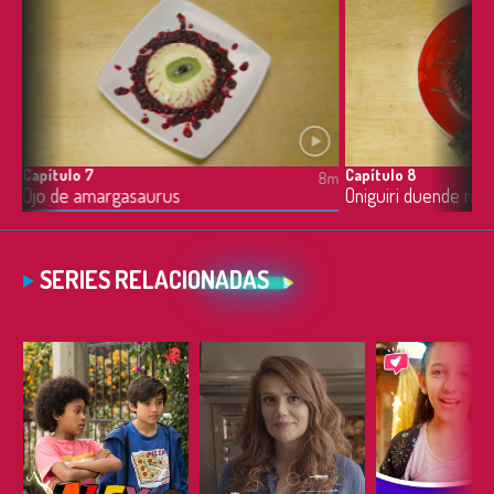
Capítulo 7
Capítulo 8
8m
8m
Ojo de amargasaurus
Oniguiri duende navi
SERIES RELACIONADAS