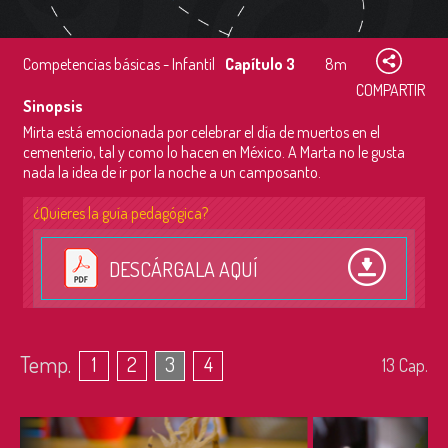
Competencias básicas - Infantil
Capítulo 3
8m
COMPARTIR
Sinopsis
Mirta está emocionada por celebrar el día de muertos en el
cementerio, tal y como lo hacen en México. A Marta no le gusta
nada la idea de ir por la noche a un camposanto.
¿Quieres la guía pedagógica?
DESCÁRGALA AQUÍ
Temp.
1
2
3
4
13
Cap.