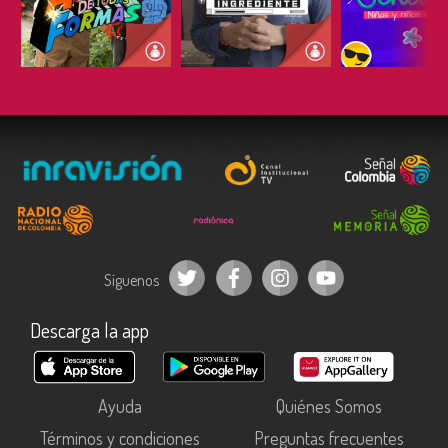
ESCUCHAR
ESCUCHAR
ESCUC
Síguenos
Descarga la app
Ayuda
Quiénes Somos
Términos y condiciones
Preguntas frecuentes