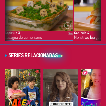
Capítulo 3
Capítulo 4
8m
8m
Lasagna de cementerio
Monstruo burguer
SERIES RELACIONADAS