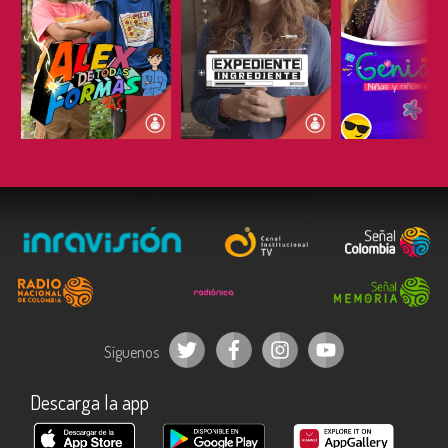
ESCUCHAR
ESCUCHAR
ESCUC
Síguenos
Descarga la app