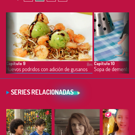
Capítulo 9
Capítulo 10
8m
8m
Huevos podridos con adición de gusanos
Sopa de dementore
SERIES RELACIONADAS