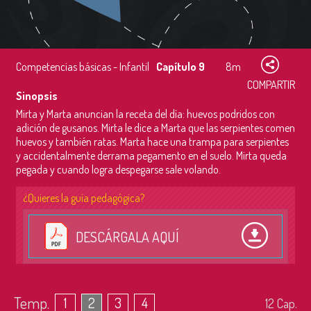
Competencias básicas - Infantil
Capítulo 9
8m
COMPARTIR
Sinopsis
Mirta y Marta anuncian la receta del día: huevos podridos con
adición de gusanos. Mirta le dice a Marta que las serpientes comen
huevos y también ratas. Marta hace una trampa para serpientes
y accidentalmente derrama pegamento en el suelo. Mirta queda
pegada y cuando logra despegarse sale volando.
¿Quieres la guía pedagógica?
DESCÁRGALA AQUÍ
Temp.
1
2
3
4
12
Cap.