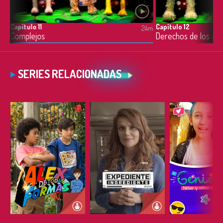
Capítulo 11
Capítulo 12
4m
24m
Complejos
Derechos de los ani
SERIES RELACIONADAS
ESCUCHAR
ESCUCHAR
ESCUC