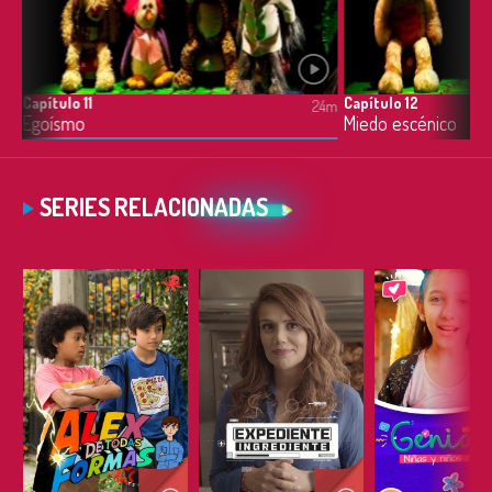
Capítulo 11
Capítulo 12
4m
24m
Egoísmo
Miedo escénico
SERIES RELACIONADAS
ESCUCHAR
ESCUCHAR
ESCUC