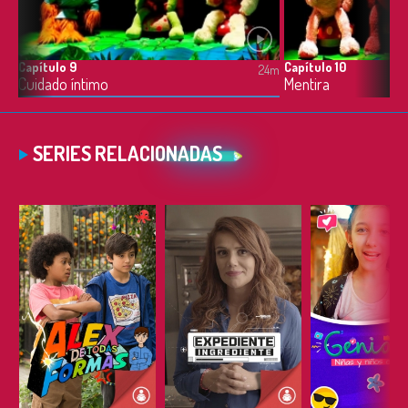
Capítulo 9
Capítulo 10
4m
24m
Cuidado íntimo
Mentira
SERIES RELACIONADAS
ESCUCHAR
ESCUCHAR
ESCUC