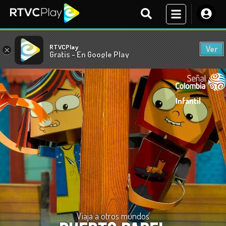
RTVCPlay
Ver
×
Gratis - En Google Play
Infantil
Viaja a otros mundos