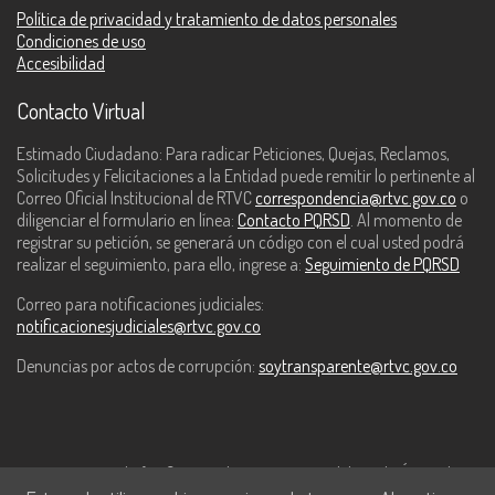
Política de privacidad y tratamiento de datos personales
Condiciones de uso
Accesibilidad
Contacto Virtual
Estimado Ciudadano: Para radicar Peticiones, Quejas, Reclamos,
Solicitudes y Felicitaciones a la Entidad puede remitir lo pertinente al
Correo Oficial Institucional de RTVC
correspondencia@rtvc.gov.co
o
diligenciar el formulario en línea:
Contacto PQRSD
. Al momento de
registrar su petición, se generará un código con el cual usted podrá
realizar el seguimiento, para ello, ingrese a:
Seguimiento de PQRSD
Correo para notificaciones judiciales:
notificacionesjudiciales@rtvc.gov.co
Denuncias por actos de corrupción:
soytransparente@rtvc.gov.co
Este contenido fue financiado con recursos del Fondo Único de