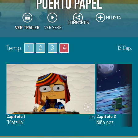
Puerto Papel
MI LISTA
COMPARTIR
VER TRÁILER
VER SERIE
Temp.
1
2
3
4
13
Cap.
Capítulo 1
Capítulo 2
11m
“Matzilla”
Niña pez