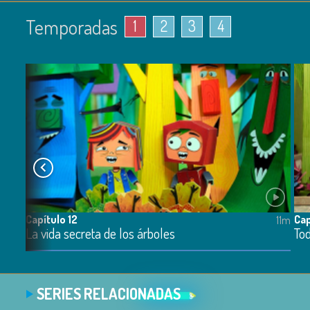
Temporadas
1
2
3
4
Capítulo 12
Cap
11m
11m
La vida secreta de los árboles
To
SERIES RELACIONADAS