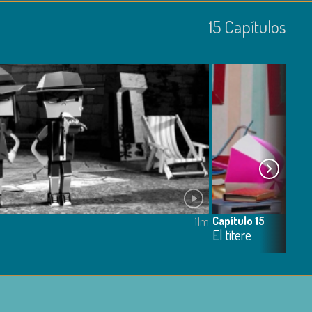
15
Capí­tulos
Capítulo 15
11m
El títere