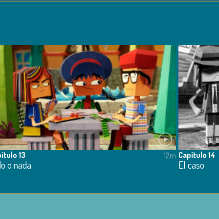
ítulo 13
Capítulo 14
12m
do o nada
El caso