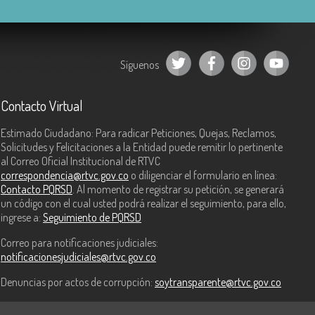
Síguenos
Contacto Virtual
Estimado Ciudadano: Para radicar Peticiones, Quejas, Reclamos,
Solicitudes y Felicitaciones a la Entidad puede remitir lo pertinente
al Correo Oficial Institucional de RTVC
correspondencia@rtvc.gov.co
o diligenciar el formulario en línea:
Contacto PQRSD
. Al momento de registrar su petición, se generará
un código con el cual usted podrá realizar el seguimiento, para ello,
ingrese a:
Seguimiento de PQRSD
Correo para notificaciones judiciales:
notificacionesjudiciales@rtvc.gov.co
Denuncias por actos de corrupción:
soytransparente@rtvc.gov.co