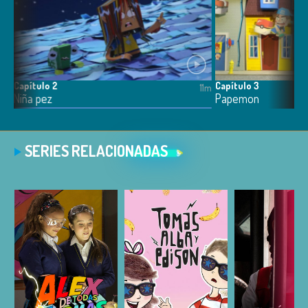
Capítulo 2
Capítulo 3
11m
11m
Niña pez
Papemon
SERIES RELACIONADAS