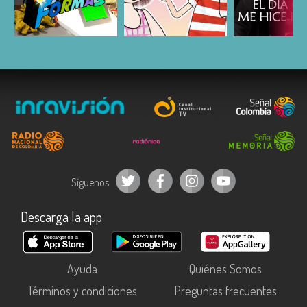
ESCUCHAR
ESCUCHAR
ESCUC
Síguenos
Descarga la app
Ayuda
Quiénes Somos
Términos y condiciones
Preguntas frecuentes