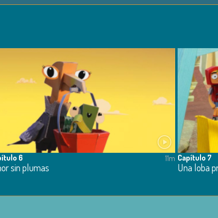
ítulo 6
Capítulo 7
11m
or sin plumas
Una loba p