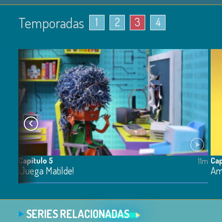
Temporadas
1
2
3
4
Capítulo 5
Cap
11m
11m
¡Juega Matilde!
Am
SERIES RELACIONADAS