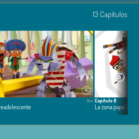
13
Capí­tulos
Capítulo 8
11m
readolescente
La zona papelosa