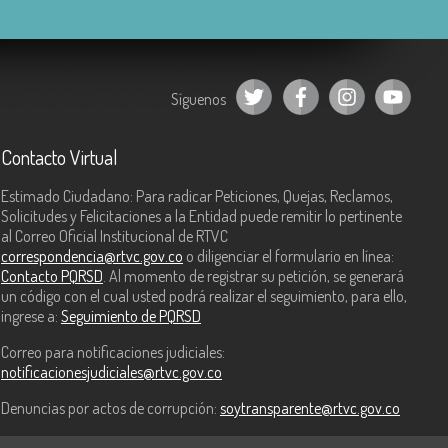
Síguenos
Contacto Virtual
Estimado Ciudadano: Para radicar Peticiones, Quejas, Reclamos,
Solicitudes y Felicitaciones a la Entidad puede remitir lo pertinente
al Correo Oficial Institucional de RTVC
correspondencia@rtvc.gov.co
o diligenciar el formulario en línea:
Contacto PQRSD
. Al momento de registrar su petición, se generará
un código con el cual usted podrá realizar el seguimiento, para ello,
ingrese a:
Seguimiento de PQRSD
Correo para notificaciones judiciales:
notificacionesjudiciales@rtvc.gov.co
Denuncias por actos de corrupción:
soytransparente@rtvc.gov.co