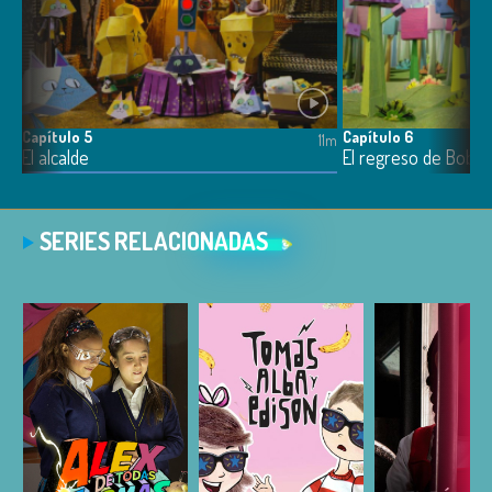
Capítulo 5
Capítulo 6
11m
11m
El alcalde
El regreso de Bobb
SERIES RELACIONADAS